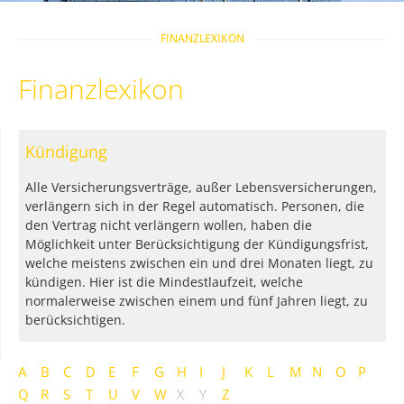
FINANZLEXIKON
Finanzlexikon
Kündigung
Alle Versicherungsverträge, außer Lebensversicherungen,
verlängern sich in der Regel automatisch. Personen, die
den Vertrag nicht verlängern wollen, haben die
Möglichkeit unter Berücksichtigung der Kündigungsfrist,
welche meistens zwischen ein und drei Monaten liegt, zu
kündigen. Hier ist die Mindestlaufzeit, welche
normalerweise zwischen einem und fünf Jahren liegt, zu
berücksichtigen.
A
B
C
D
E
F
G
H
I
J
K
L
M
N
O
P
Q
R
S
T
U
V
W
X
Y
Z