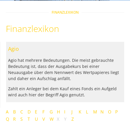
FINANZLEXIKON
Finanzlexikon
Agio
Agio hat mehrere Bedeutungen. Die meist gebrauchte
Bedeutung ist, dass der Ausgabekurs bei einer
Neuausgabe über dem Nennwert des Wertpapieres liegt
und daher ein Aufschlag anfällt.
Zahlt ein Anleger bei dem Kauf eines Fonds ein Aufgeld
wird auch hier der Begriff Agio genutzt.
A
B
C
D
E
F
G
H
I
J
K
L
M
N
O
P
Q
R
S
T
U
V
W
X
Y
Z