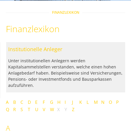
FINANZLEXIKON
Finanzlexikon
Institutionelle Anleger
Unter institutionellen Anlegern werden
Kapitalsammelstellen verstanden, welche einen hohen
Anlagebedarf haben. Beispielsweise sind Versicherungen,
Pensions- oder Investmentfonds und Bausparkassen
aufzuführen.
A
B
C
D
E
F
G
H
I
J
K
L
M
N
O
P
Q
R
S
T
U
V
W
X
Y
Z
A